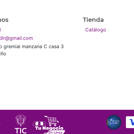
nos
Tienda
1
Catálogo
sdlr@gmail.com
ro gremial manzana C casa 3
iño
Aceptamos tod
”
.